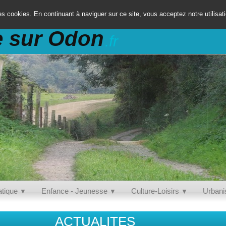
es cookies. En continuant à naviguer sur ce site, vous acceptez notre utilisa
e sur Odon
.fr
atique
Enfance - Jeunesse
Culture-Loisirs
Urban
▼
▼
▼
ACTUALITES