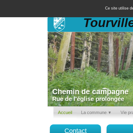
Ce site utilise d
Tourvill
Chemin de campagne
Square
Rue de l'église prolongée
Route de Baron
Accueil
La commune
Vie pr
▼
Contact